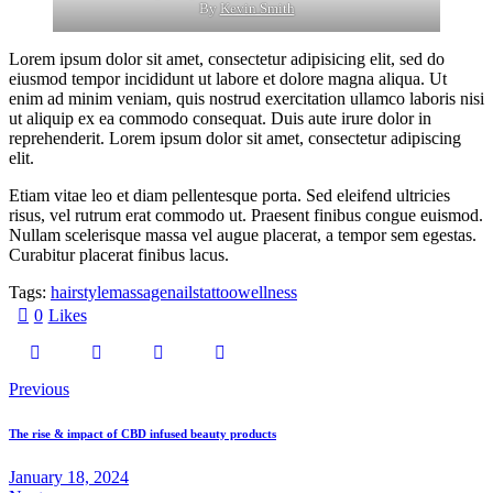
By
Kevin Smith
Lorem ipsum dolor sit amet, consectetur adipisicing elit, sed do
eiusmod tempor incididunt ut labore et dolore magna aliqua. Ut
enim ad minim veniam, quis nostrud exercitation ullamco laboris nisi
ut aliquip ex ea commodo consequat. Duis aute irure dolor in
reprehenderit. Lorem ipsum dolor sit amet, consectetur adipiscing
elit.
Etiam vitae leo et diam pellentesque porta. Sed eleifend ultricies
risus, vel rutrum erat commodo ut. Praesent finibus congue euismod.
Nullam scelerisque massa vel augue placerat, a tempor sem egestas.
Curabitur placerat finibus lacus.
Tags:
hairstyle
massage
nails
tattoo
wellness
0
Likes
Previous
The rise & impact of CBD infused beauty products
January 18, 2024