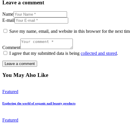
Leave a comment
Name
E-mail
Save my name, email, and website in this browser for the next ti
Comment
I agree that my submitted data is being
collected and stored
.
You May Also Like
Featured
Exploring the world of organic nail beauty products
Featured