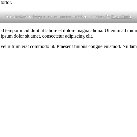
tortor.
Stet clita kasd gubergren, no sea sanctus est labore et dolore. By
Kevin Smith
od tempor incididunt ut labore et dolore magna aliqua. Ut enim ad minim
psum dolor sit amet, consectetur adipiscing elit.
sus, vel rutrum erat commodo ut. Praesent finibus congue euismod. Nullam