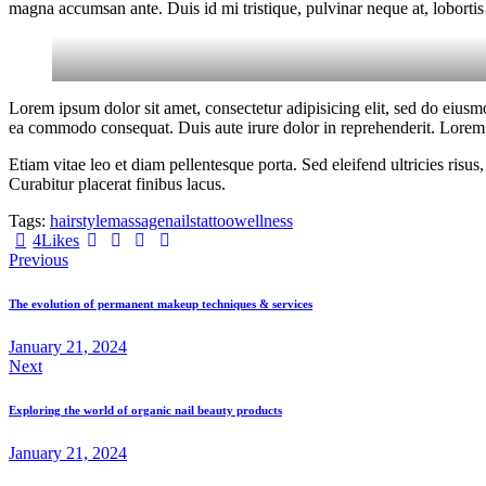
magna accumsan ante. Duis id mi tristique, pulvinar neque at, lobortis 
Lorem ipsum dolor sit amet, consectetur adipisicing elit, sed do eiusm
ea commodo consequat. Duis aute irure dolor in reprehenderit. Lorem i
Etiam vitae leo et diam pellentesque porta. Sed eleifend ultricies ri
Curabitur placerat finibus lacus.
Tags:
hairstyle
massage
nails
tattoo
wellness
4
Likes
Previous
The evolution of permanent makeup techniques & services
January 21, 2024
Next
Exploring the world of organic nail beauty products
January 21, 2024