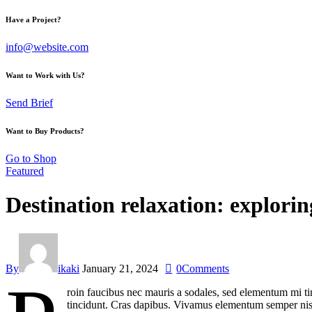
Have a Project?
info@website.com
Want to Work with Us?
Send Brief
Want to Buy Products?
Go to Shop
Featured
Destination relaxation: explori
By
ikaki
January 21, 2024
0
Comments
roin faucibus nec mauris a sodales, sed elementum mi tin
tincidunt. Cras dapibus. Vivamus elementum semper nisi. 