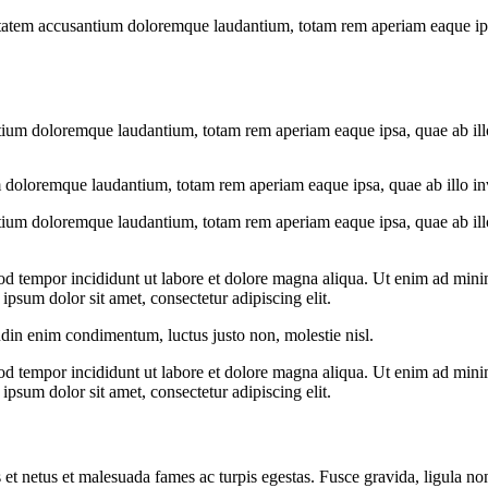
uptatem accusantium doloremque laudantium, totam rem aperiam eaque ipsa, 
tium doloremque laudantium, totam rem aperiam eaque ipsa, quae ab illo i
 doloremque laudantium, totam rem aperiam eaque ipsa, quae ab illo inven
tium doloremque laudantium, totam rem aperiam eaque ipsa, quae ab illo i
od tempor incididunt ut labore et dolore magna aliqua. Ut enim ad minim
psum dolor sit amet, consectetur adipiscing elit.
udin enim condimentum, luctus justo non, molestie nisl.
od tempor incididunt ut labore et dolore magna aliqua. Ut enim ad minim
psum dolor sit amet, consectetur adipiscing elit.
 et netus et malesuada fames ac turpis egestas. Fusce gravida, ligula non 